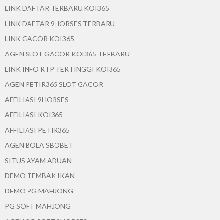
LINK DAFTAR TERBARU KOI365
LINK DAFTAR 9HORSES TERBARU
LINK GACOR KOI365
AGEN SLOT GACOR KOI365 TERBARU
LINK INFO RTP TERTINGGI KOI365
AGEN PETIR365 SLOT GACOR
AFFILIASI 9HORSES
AFFILIASI KOI365
AFFILIASI PETIR365
AGEN BOLA SBOBET
SITUS AYAM ADUAN
DEMO TEMBAK IKAN
DEMO PG MAHJONG
PG SOFT MAHJONG