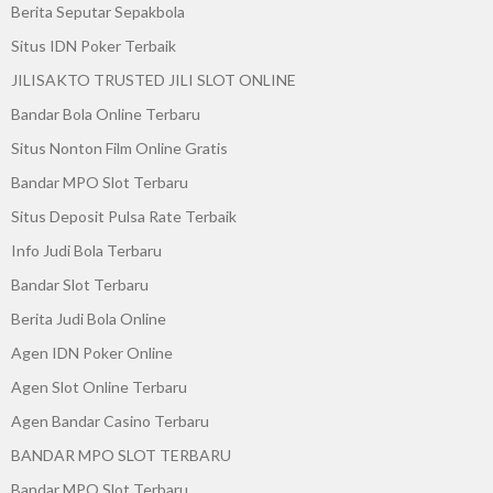
Berita Seputar Sepakbola
Situs IDN Poker Terbaik
JILISAKTO TRUSTED JILI SLOT ONLINE
Bandar Bola Online Terbaru
Situs Nonton Film Online Gratis
Bandar MPO Slot Terbaru
Situs Deposit Pulsa Rate Terbaik
Info Judi Bola Terbaru
Bandar Slot Terbaru
Berita Judi Bola Online
Agen IDN Poker Online
Agen Slot Online Terbaru
Agen Bandar Casino Terbaru
BANDAR MPO SLOT TERBARU
Bandar MPO Slot Terbaru