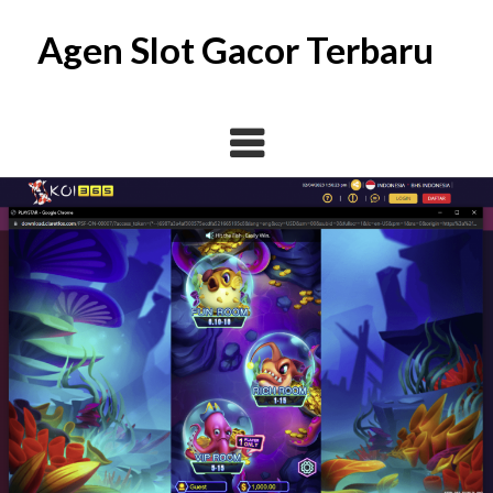
Skip
to
Agen Slot Gacor Terbaru
content