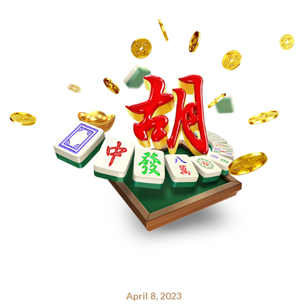
April 8, 2023