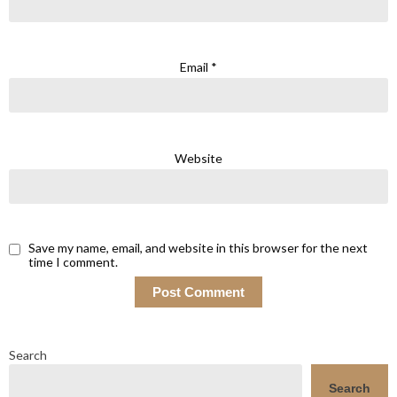
Email
*
Website
Save my name, email, and website in this browser for the next
time I comment.
Search
Search