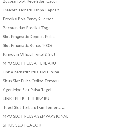
Bocoran Slot Receh dan Gacor
Freebet Terbaru Tanpa Deposit
Prediksi Bola Parlay 9Horses
Bocoran dan Prediksi Togel
Slot Pragmatic Deposit Pulsa
Slot Pragmatic Bonus 100%
Kingdom Official Togel & Slot
MPO SLOT PULSA TERBARU
Link Alternatif Situs Judi Online
Situs Slot Pulsa Online Terbaru
Agen Mpo Slot Pulsa Togel
LINK FREEBET TERBARU
Togel Slot Terbaru Dan Terpercaya
MPO SLOT PULSA SEMPAKSIONAL
SITUS SLOT GACOR