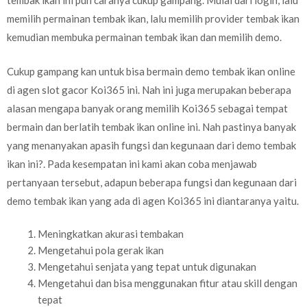
tembak ikan ini pun caranya cukup gampang. Mulai dari login, lalu
memilih permainan tembak ikan, lalu memilih provider tembak ikan
kemudian membuka permainan tembak ikan dan memilih demo.
Cukup gampang kan untuk bisa bermain demo tembak ikan online
di agen slot gacor Koi365 ini. Nah ini juga merupakan beberapa
alasan mengapa banyak orang memilih Koi365 sebagai tempat
bermain dan berlatih tembak ikan online ini. Nah pastinya banyak
yang menanyakan apasih fungsi dan kegunaan dari demo tembak
ikan ini?. Pada kesempatan ini kami akan coba menjawab
pertanyaan tersebut, adapun beberapa fungsi dan kegunaan dari
demo tembak ikan yang ada di agen Koi365 ini diantaranya yaitu.
Meningkatkan akurasi tembakan
Mengetahui pola gerak ikan
Mengetahui senjata yang tepat untuk digunakan
Mengetahui dan bisa menggunakan fitur atau skill dengan
tepat