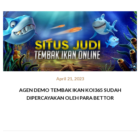
April 21, 2023
AGEN DEMO TEMBAK IKAN KOI365 SUDAH
DIPERCAYAKAN OLEH PARA BETTOR